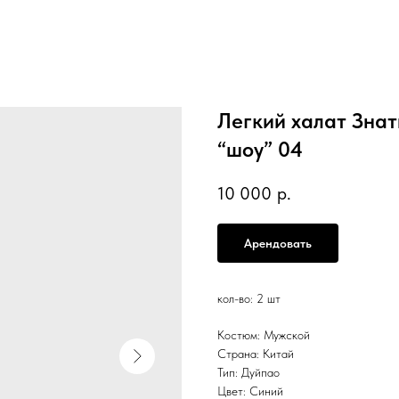
Легкий халат Знат
“шоу” 04
10 000
р.
Арендовать
кол-во: 2 шт
Костюм: Мужской
Страна: Китай
Тип: Дуйпао
Цвет: Синий