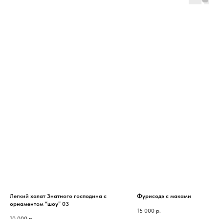
Легкий халат Знатного господина с
Фурисодэ с маками
орнаментом “шоу” 03
15 000
р.
10 000
р.