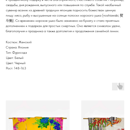
свадьбы, дня рождения, выпускного или повышения по службе. Такой необычный
сувенир возник из древней традиции японцев подносить божествам ценную
пищу: мясо, рыбу и высушенные на солнце полоски морского ушка (noshiawabi, 熨
斗鮑). Со временем морское ушко было заменено на бумагу и стало приятным
дополнением к подаркам для простых смертных. Оно является символом удачи,
благополучия и праздника а также долголетия и продолжения семейной линии.
Костюм: Женский
Страна: Япония
Тип: Фурисодэ
Цвет: Белый
Цвет: Черный
Рост: 148-163