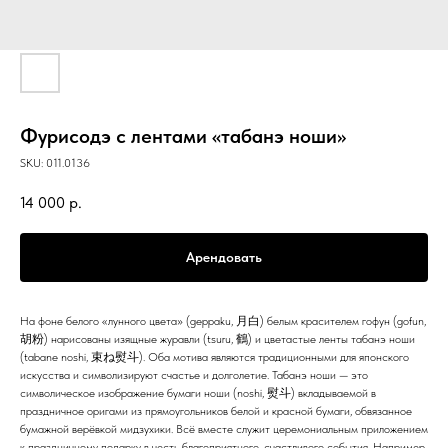
Фурисодэ с лентами «табанэ ноши»
SKU:
011.0136
14 000
р.
Арендовать
На фоне белого «лунного цвета» (geppaku, 月白) белым красителем гофун (gofun,
胡粉) нарисованы изящные журавли (tsuru, 鶴) и цветастые ленты табанэ ноши
(tabane noshi, 束ね熨斗). Оба мотива являются традиционными для японского
искусства и символизируют счастье и долголетие. Табанэ ноши — это
символическое изображение бумаги ноши (noshi, 熨斗) вкладываемой в
праздничное оригами из прямоугольников белой и красной бумаги, обвязанное
бумажной верёвкой мидзухики. Всё вместе служит церемониальным приложением
к праздничному подарку в честь благоприятного, счастливого события. Например,