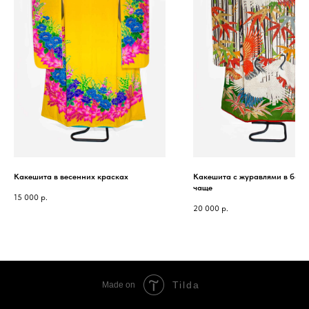
Какешита в весенних красках
Какешита с журавлями в бам
чаще
15 000
р.
20 000
р.
Tilda
Made on