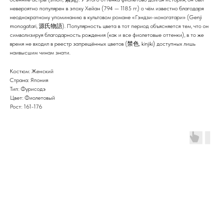
невероятно популярен в эпоху Хейан (794 — 1185 гг.) о чём известно благодаря
неоднократному упоминанию в культовом романе «Гэндзи-моногатaри» (Genji
monogatari, 源氏物語). Популярность цвета в тот период объясняется тем, что он
символизируя благодарность рождения (как и все фиолетовые оттенки), в то же
время не входил в реестр запрещённых цветов (禁色, kinjiki) доступных лишь
наивысшим чинам знати.
Костюм: Женский
Страна: Япония
Тип: Фурисодэ
Цвет: Фиолетовый
Рост: 161-176