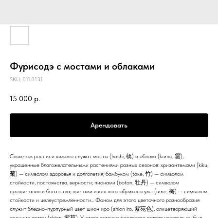
Фурисодэ с мостами и облаками
SKU:
011.0131
15 000
р.
Арендовать
Сюжетом росписи кимоно служат мосты (hashi, 橋) и облака (kumo, 雲),
украшенные благожелательными растениями разных сезонов: хризантемами (kiku,
菊) — символом здоровья и долголетия; бамбуком (take, 竹) — символом
стойкости, постоянства, верности; пионами (botan, 牡丹) — символом
процветания и богатства; цветами японского абрикоса умэ (ume, 梅) — символом
стойкости и целеустремлённости... Фоном для этого цветочного разнообразия
служит бледно-пурпурный цвет шион иро (shion iro, 紫苑色), олицетворяющий
осенние астры (shion, 紫苑). У этого оттенка фиолетово долгая история, он был