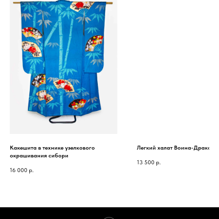
Какешита в технике узелкового
Легкий халат Воина-Дракона
окрашивания сибори
13 500
р.
16 000
р.