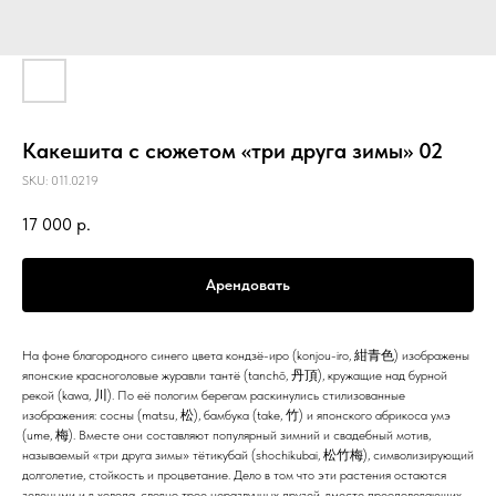
Какешита с сюжетом «три друга зимы» 02
SKU:
011.0219
17 000
р.
Арендовать
На фоне благородного синего цвета кондзё-иро (konjou-iro, 紺青色) изображены
японские красноголовые журавли тантё (tanchō, 丹頂), кружащие над бурной
рекой (kawa, 川). По её пологим берегам раскинулись стилизованные
изображения: сосны (matsu, 松), бамбука (take, 竹) и японского абрикоса умэ
(ume, 梅). Вместе они составляют популярный зимний и свадебный мотив,
называемый «три друга зимы» тётикубай (shochikubai, 松竹梅), символизирующий
долголетие, стойкость и процветание. Дело в том что эти растения остаются
зелеными и в холода, словно трое неразлучных друзей, вместе преодолевающих