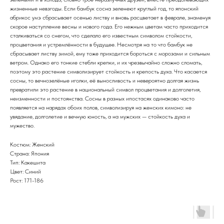
жизненные невзгоды. Если бамбук сосна зеленеют круглый год, то японский
абрикос умэ сбрасывает осенью листву и вновь расцветает в феврале, знаменуя
скорое наступление весны и нового года. Его нежным цветам часто приходится
сталкиваться со снегом, что сделало его известным символом стойкости,
процветания и устремлённости в будущее. Несмотря на то что бамбук не
сбрасывает листву зимой, ему тоже приходится бороться с морозами и сильным
ветром. Однако его тонкие стебли крепки, и их чрезвычайно сложно сломать,
поэтому это растение символизирует стойкость и крепость духа. Что касается
сосны, то вечнозелёные иголки, её выносливость и невероятно долгая жизнь
превратили это растение в национальный символ процветания и долголетия,
неизменности и постоянства. Сосны в разных ипостасях одинаково часто
появляется на нарядах обоих полов, символизируя на женских кимоно: не
увядание, долголетие и вечную юность, а на мужских — стойкость духа и
мужество.
Костюм: Женский
Страна: Япония
Тип: Какешита
Цвет: Синий
Рост: 171-186