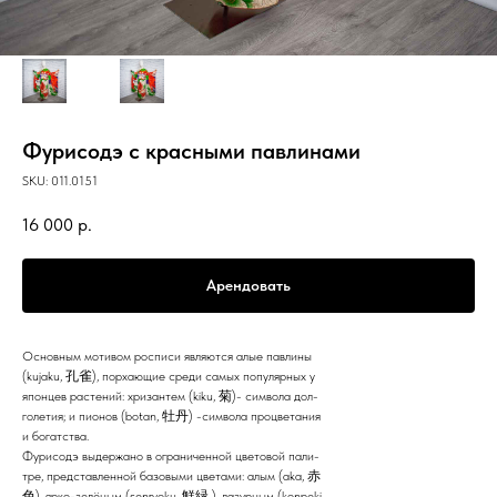
Фурисодэ с красными павлинами
SKU:
011.0151
16 000
р.
Арендовать
Основным мотивом росписи являются алые павлины
(kujaku, 孔雀), порхающие среди самых популярных у
японцев растений: хризантем (kiku, 菊)- символа дол-
голетия; и пионов (botan, 牡丹) -символа процветания
и богатства.
Фурисодэ выдержано в ограниченной цветовой пали-
тре, представленной базовыми цветами: алым (aka, 赤
色), ярко-зелёным (senryoku, 鮮緑 ), лазурным (konpeki,