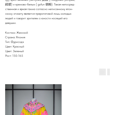
紺碧) и кремово-белым ( gofun 胡粉). Такая непосред-
ственная и яркая гамма согласно неписанному япон-
скому этикету является прерогативой лишь молодых
людей и говорит зрителям о юности носящей его
девушки.
Костюм: Женский
Страна: Япония
Тип: Фурисодэ
Цвет: Красный
Цвет: Зеленый
Рост: 150-165