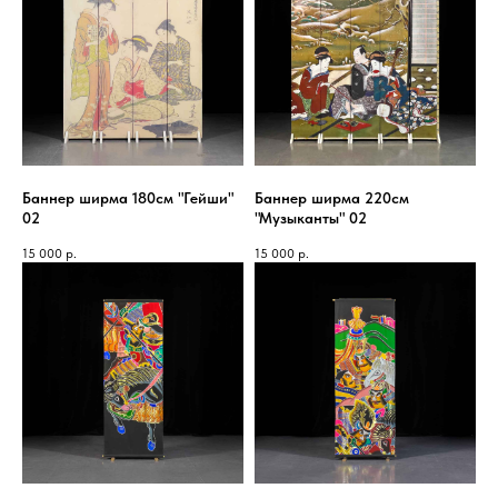
Баннер ширма 180см "Гейши"
Баннер ширма 220см
02
"Музыканты" 02
15 000
р.
15 000
р.