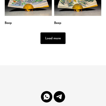
Веер
Веер
Load more